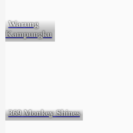
Warung
Kampungku
369 Monkey Shines