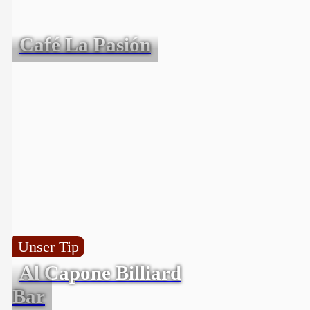
Café La Pasión
Unser Tip
Al Capone Billiard
Bar