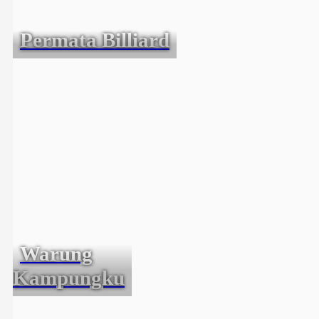
Permata Billiard
Warung
Kampungku