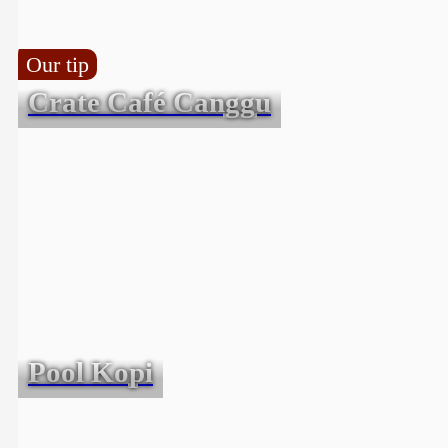
Our tip
Crate Café Canggu
Pool Kopi