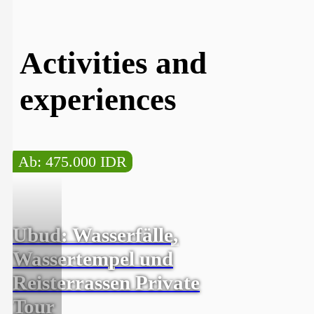
Activities and
experiences
Ab: 475.000 IDR
Ubud: Wasserfälle,
Wassertempel und
Reisterrassen Private
Tour