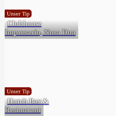
Unser Tip
Clubhouse
Impresario, Nusa Dua
Unser Tip
Hatch Bar &
Restaurant