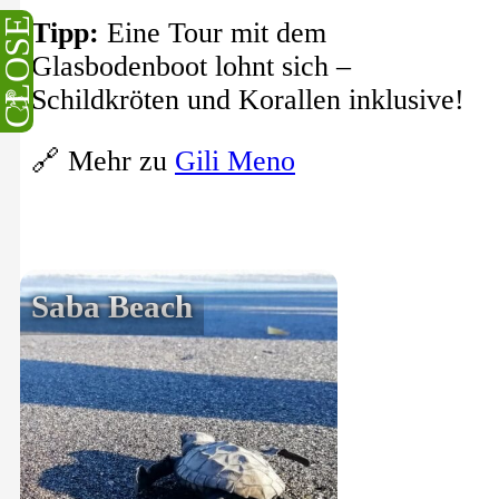
CLOSE
Tipp:
Eine Tour mit dem
Glasbodenboot lohnt sich –
Schildkröten und Korallen inklusive!
🔗 Mehr zu
Gili Meno
Saba Beach