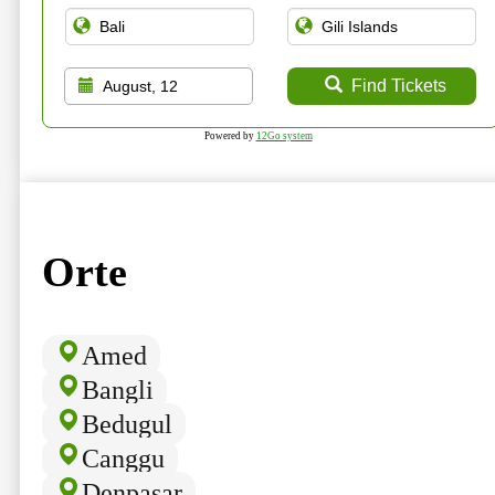
Find Tickets
August, 12
Powered by
12Go system
Orte
Amed
Bangli
Bedugul
Canggu
Denpasar